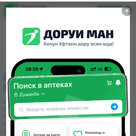
Доруи ман
✕
Установить
Найти лекарства стало еще легче.
ЛАЗИКС АМП 1% 2МЛ
№10
ЛАЗИКС АМП 1% 2МЛ №10 можно купить или
заказать в аптеках, Авиценна, Аптека + 24/7,
Аптека Нур (Nur), Арча, Дору Фарм №2, Дору
Фарм №20, Дору Фарм №6 по цене от 30.00 TJS
до 253.00 TJS в Душанбе и других городах