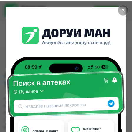
Доруи ман
✕
Установить
Найти лекарства стало еще легче.
АЛМАГЕЛЬ НЕО СУСП.
170МЛ
АЛМАГЕЛЬ НЕО СУСП. 170МЛ можно купить или
заказать в аптеках, Саховати Истаравшан,
Абубакри Карим, АЗИЗ ВАКО , Алишер-К, Аптека
+ 24/7, Аптека АХРОМ, Аптека оптовый 24 по
цене от 38.00 TJS до 65.60 TJS в Душанбе и