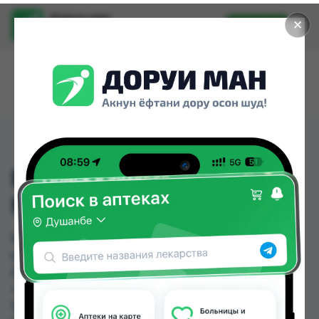
Доруи ман
✕
Установить
Найти лекарства стало еще легче.
ВЕРОНА КАПС 485МГ
№60 ФЛ
ВЕРОНА КАПС 485МГ №60 ФЛ можно купить
или заказать в аптеках, Абубакри Карим,
Авиценна, АЗИЗ ВАКО , Алишер-К, Амирӣ, Аптека
+ 24/7, Аптека Алфавит по цене от 46.20 TJS до
123.20 TJS в Душанбе и других городах