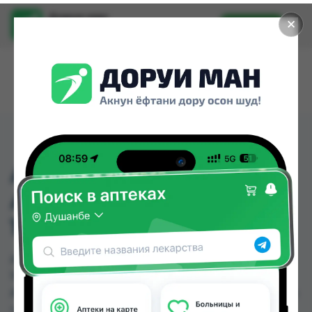
Доруи ман
✕
Установить
Найти лекарства стало еще легче.
АМБРОКСОЛ-
АМБРОВЕНС СИРОП
15МГ/5МЛ 100МЛ
АМБРОКСОЛ-АМБРОВЕНС СИРОП 15МГ/5МЛ
100МЛ можно купить или заказать в аптеках,
Абубакри Карим, АЗИЗ ВАКО , Алишер-К, Аптека
+ 24/7, Аптека Алфавит, Аптека оптовый 24,