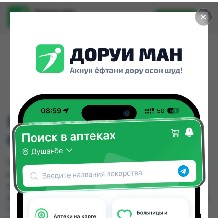
Доруи ман
✕
Установить
Найти лекарства стало еще легче.
ГАЛЕКС КАПЛИ НАЗАЛ
0,05% 10МЛ
ГАЛЕКС КАПЛИ НАЗАЛ 0,05% 10МЛ можно
купить или заказать в аптеках, Абубакри Карим,
Авиценна, АЗИЗ ВАКО , Алишер-К, Аптека + 24/7,
Аптека Алфавит, Аптека Нур (Nur) по цене от 7.20
TJS до 11.50 TJS в Душанбе и других городах