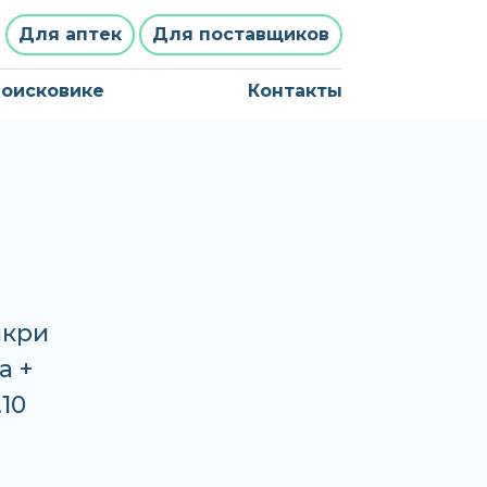
Для аптек
Для поставщиков
поисковике
Контакты
акри
а +
.10