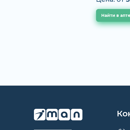
Найти в апт
Ко