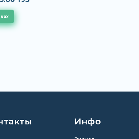
еках
нтакты
Инфо