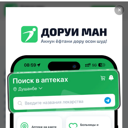
Доруи ман
✕
Установить
Найти лекарства стало еще легче.
АРГУМЕЛ ШАМПУНЬ
100МЛ
АРГУМЕЛ ШАМПУНЬ 100МЛ можно купить или
заказать в аптеках, Саховати Истаравшан,
Абубакри Карим, Авита, Авиценна, АЗИЗ ВАКО ,
Алишер-К, Амирӣ по цене от 53.00 TJS до 65.00
TJS в Душанбе и других городах Таджикистана