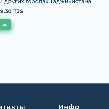
и других городах Таджикистана
9.30 TJS
еках
нтакты
Инфо