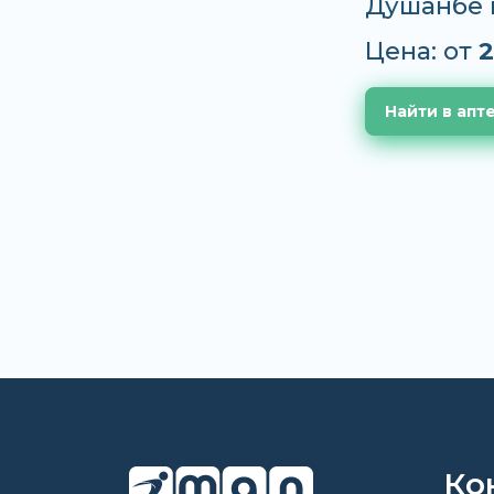
Душанбе 
Цена: от
2
Найти в апт
Ко