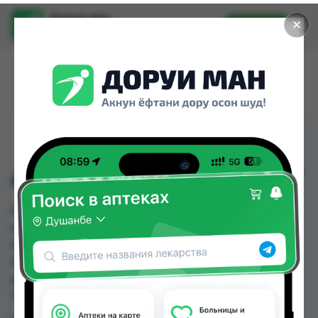
Доруи ман
✕
Установить
Найти лекарства стало еще легче.
АИРА КОРНЕВИЩА 50Г
АИРА КОРНЕВИЩА 50Г можно купить или
заказать в аптеках, Абубакри Карим, Авиценна,
АЗИЗ ВАКО , Алишер-К, Аптека + 24/7, Аптека
Алфавит, Аптека оптовый 24 по цене от 4.51 TJS
до 6.16 TJS в Душанбе и других городах
Таджикистана