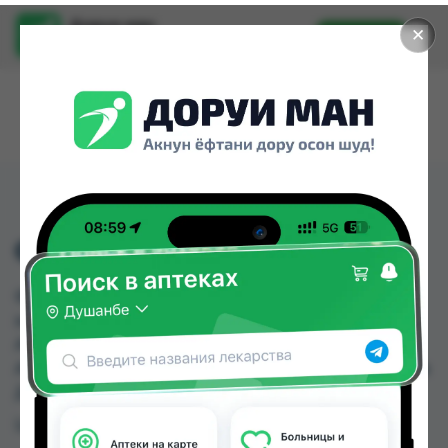
Доруи ман
✕
Установить
Найти лекарства стало еще легче.
ФУКОРЦИН Р-Р 25МЛ
ФУКОРЦИН Р-Р 25МЛ можно купить или
заказать в аптеках, Абубакри Карим, Авиценна,
АЗИЗ ВАКО , Алишер-К, Амирӣ, Аптека + 24/7,
Аптека Алфавит по цене от 2.40 TJS до 4.60 TJS в
Душанбе и других городах Таджикистана
Цена: от
2.40 TJS