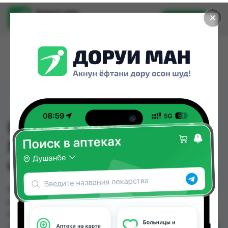
Доруи ман
✕
Установить
Найти лекарства стало еще легче.
ВАЗЕЛИН
МЕДИЦИНСКИЙ 30Г
ФЛ
ВАЗЕЛИН МЕДИЦИНСКИЙ 30Г ФЛ можно
купить или заказать в аптеках, Абубакри Карим,
Авиценна, АЗИЗ ВАКО , Алишер-К, Амирӣ, Аптека
+ 24/7, Аптека Алфавит по цене от 1.25 TJS до 5.20