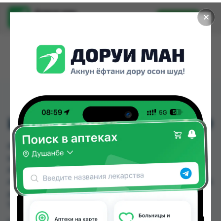
Доруи ман
✕
Установить
Найти лекарства стало еще легче.
ИНСУТОН ТБ 60МГ №60
ИНСУТОН ТБ 60МГ №60 можно купить или
заказать в аптеках, Абубакри Карим, Авиценна,
АЗИЗ ВАКО , Алишер-К, Аптека + 24/7, Аптека
Алфавит, Аптека оптовый 24 по цене от 77.30 TJS
до 116.50 TJS в Душанбе и других городах
Таджикистана