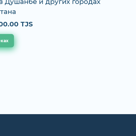
S в Душанбе и других городах
тана
00.00 TJS
еках