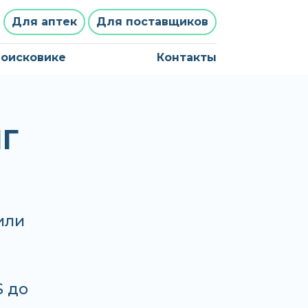
Для аптек
Для поставщиков
поисковике
Контакты
Г
или
S до