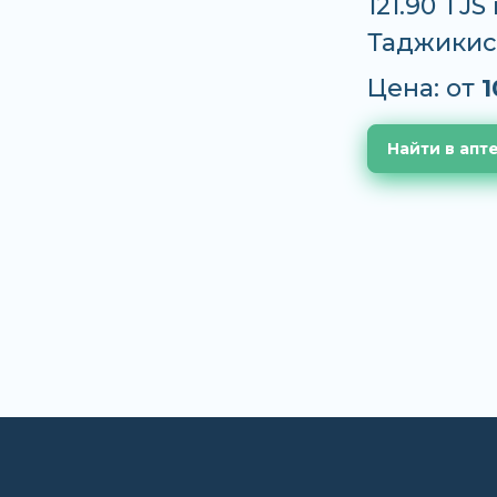
121.90 TJ
Таджикис
Цена: от
1
Найти в апт