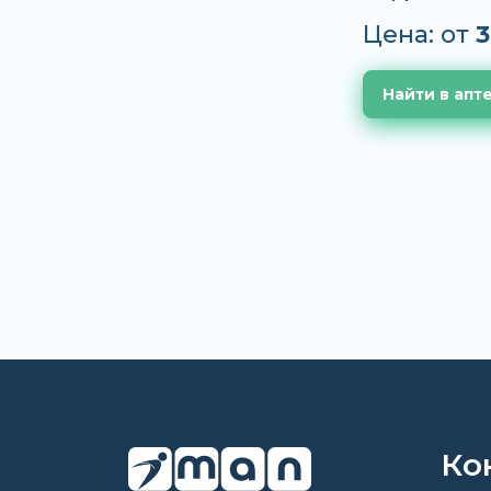
Цена: от
3
Найти в апт
Ко