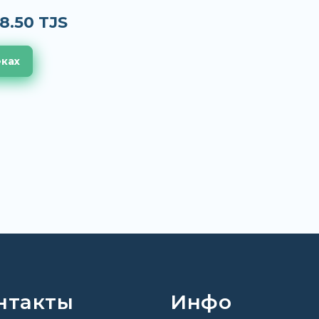
8.50 TJS
еках
нтакты
Инфо