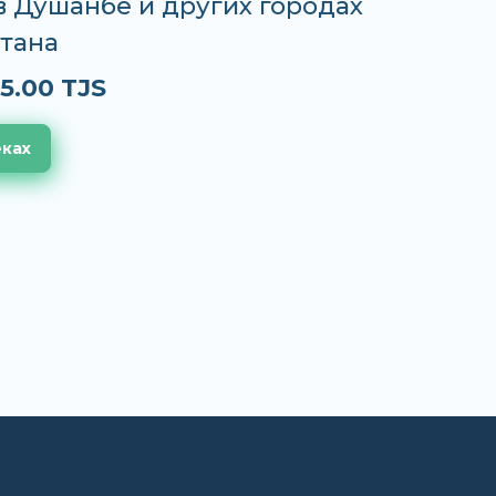
 в Душанбе и других городах
тана
5.00 TJS
еках