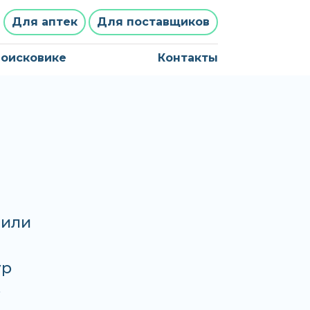
Для аптек
Для поставщиков
поисковике
Контакты
 или
ур
о