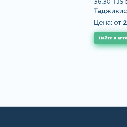
36.30 TJS
Таджикис
Цена: от
2
Найти в апт