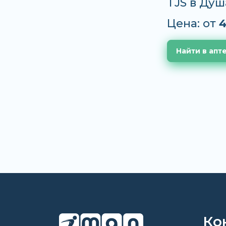
TJS в Душ
Цена: от
4
Найти в апт
Ко