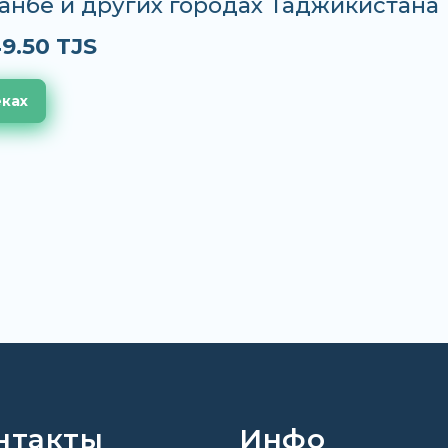
анбе и других городах Таджикистана
9.50 TJS
еках
нтакты
Инфо