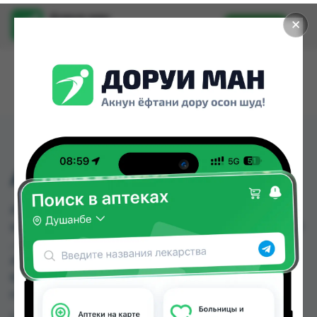
Доруи ман
✕
Установить
Найти лекарства стало еще легче.
АДИПИН ТБ 5МГ №30
АДИПИН ТБ 5МГ №30 можно купить или
заказать в аптеках, Абубакри Карим, АЗИЗ ВАКО
, Алишер-К, Аптека оптовый 24, Аптека Рецепт,
Аптека Эвалар " 9км ", Асия фарм по цене от
62.40 TJS до 77.40 TJS в Душанбе и других
городах Таджикистана