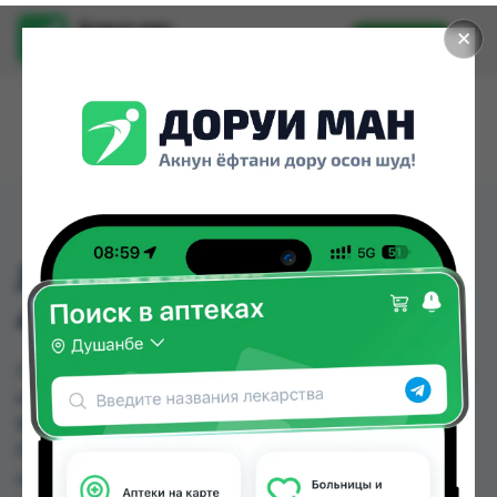
Доруи ман
✕
Установить
Найти лекарства стало еще легче.
Л-МОНТ СИРОП
4МГ/2,5МГ 60МЛ
Л-МОНТ СИРОП 4МГ/2,5МГ 60МЛ можно купить
или заказать в аптеках, Абубакри Карим, АЗИЗ
ВАКО , Алишер-К, Аптека оптовый 24, Аптека
Рецепт, Аптека Эвалар " 9км ", Асия фарм по
цене от 40.00 TJS до 44.00 TJS в Душанбе и