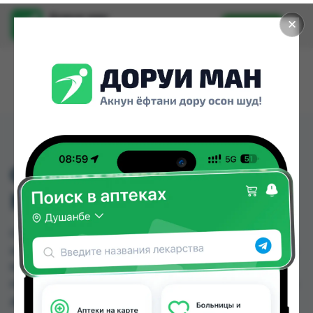
Доруи ман
✕
Установить
Найти лекарства стало еще легче.
CHEST BINDER TYNOR
M
CHEST BINDER TYNOR M можно купить или
заказать в аптеках, Дору Фарм №20, Дору фарм
№7, Мардон, Нишон №1, Нишон №2, Нишон №3
по цене от 140.00 TJS до 260.00 TJS в Душанбе и
других городах Таджикистана