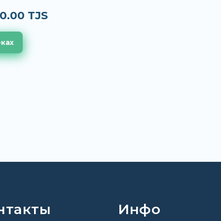
0.00 TJS
еках
нтакты
Инфо