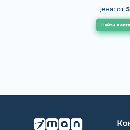
Цена: от
5
Найти в апт
Ко