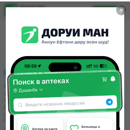
Доруи ман
✕
Установить
Найти лекарства стало еще легче.
ВИПДЕНТАЛ ГЕЛЬ 20Г
ВИПДЕНТАЛ ГЕЛЬ 20Г можно купить или
заказать в аптеках, Абубакри Карим, Авиценна,
АЗИЗ ВАКО , Алишер-К, Аптека + 24/7, Аптека
Алфавит, Аптека оптовый 24 по цене от 75.80 TJS
до 97.80 TJS в Душанбе и других городах
Таджикистана