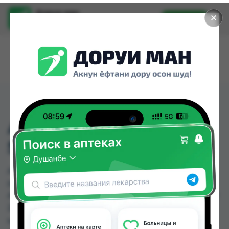
Доруи ман
✕
Установить
Найти лекарства стало еще легче.
АЙФЕМ ГЛ КАПЛИ 0,1%
5МЛ
АЙФЕМ ГЛ КАПЛИ 0,1% 5МЛ можно купить или
заказать в аптеках, Авиценна, АЗИЗ ВАКО ,
Аптека + 24/7, Аптека оптовый 24, Аптека Рахмат
2004, Аптека Рецепт, Аптека Эвалар " 9км " по
цене от 53.60 TJS до 74.80 TJS в Душанбе и