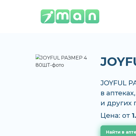
JOYF
JOYFUL Р
в аптеках
и других
Цена: от
1
Найти в апт