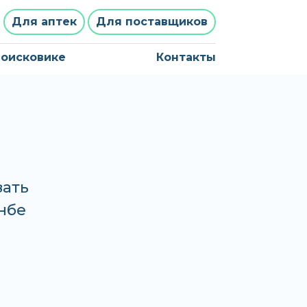
Для аптек
Для поставщиков
поисковике
Контакты
зать
анбе