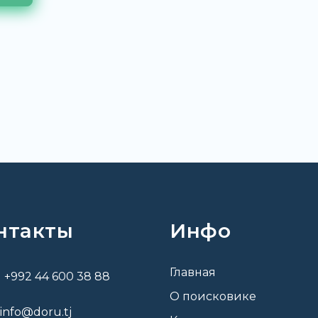
нтакты
Инфо
Главная
+992 44 600 38 88
О поисковике
info@doru.tj