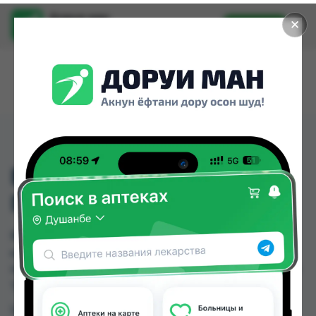
Доруи ман
✕
Установить
Найти лекарства стало еще легче.
ВИТРУМ ПРЕНТАЛ
ПЛЮС ТАБ ,№30
ВИТРУМ ПРЕНТАЛ ПЛЮС ТАБ ,№30 можно
купить или заказать в аптеках, Мадад Фарм 156,
Нишон №2, Сабо по цене от 132.00 TJS до 160.00
TJS в Душанбе и других городах Таджикистана
Цена: от
132.00 TJS