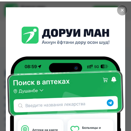
Доруи ман
✕
Установить
Найти лекарства стало еще легче.
КО-АМЛЕССА ТБ
2МГ/5МГ/0,625МГ №30
КО-АМЛЕССА ТБ 2МГ/5МГ/0,625МГ №30 можно
купить или заказать в аптеках, GS Дорухона,
Абубакри Карим, Авиценна, АЗИЗ ВАКО ,
Алишер-К, Амирӣ, Аптека + 24/7 по цене от 55.00
TJS до 98.30 TJS в Душанбе и других городах