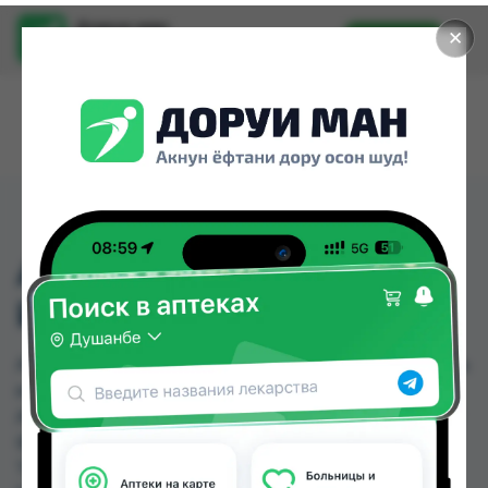
Доруи ман
✕
Установить
Найти лекарства стало еще легче.
АКВАТРОКС ПОР Д/
ИНЪ 1Г №1 ФЛ
АКВАТРОКС ПОР Д/ИНЪ 1Г №1 ФЛ можно купить
или заказать в аптеках, Абубакри Карим,
Алишер-К, Асия фарм , Дармон компания, Дору
Фарм №2, Дусти, Мухаммад А по цене от 28.35
TJS до 34.16 TJS в Душанбе и других городах