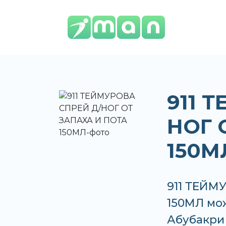
911 
НОГ 
150М
911 ТЕЙМ
150МЛ мож
Абубакри 