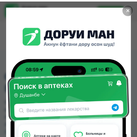
Доруи ман
✕
Установить
Найти лекарства стало еще легче.
03 БАДЯГА ГЕЛЬ
БАЛЬЗАМ 75МЛ ТЮБА
03 БАДЯГА ГЕЛЬ БАЛЬЗАМ 75МЛ ТЮБА можно
купить или заказать в аптеках, Абубакри Карим,
АЗИЗ ВАКО , Алишер-К, Аптека + 24/7, Аптека
Алфавит, Аптека оптовый 24, Аптека Рахмат
2004 по цене от 8.50 TJS до 10.50 TJS в Душанбе