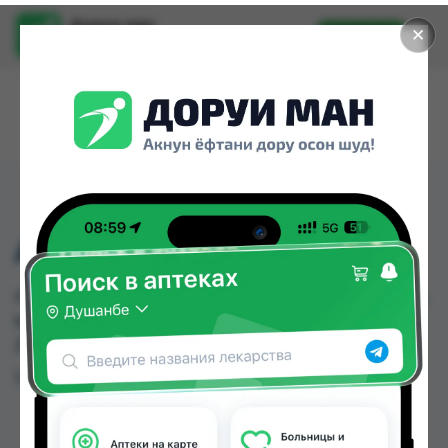
Доруи ман
✕
Установить
Найти лекарства стало еще легче.
ARKO T2 TRS 24 PCS
ARKO T2 TRS 24 PCS можно купить или заказать
в аптеках, Нишон №2 по цене от 2.00 TJS в
Душанбе и других городах Таджикистана
Цена: от
2.00 TJS