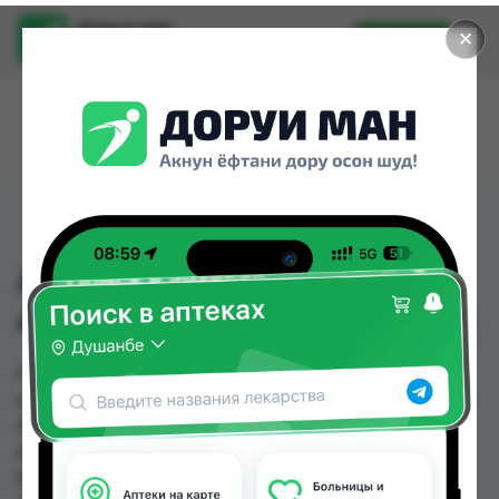
Доруи ман
✕
Установить
Найти лекарства стало еще легче.
АЛЬБЕНДАЗОЛ ТБ
400МГ №1 (АБИДЕ-400)
АЛЬБЕНДАЗОЛ ТБ 400МГ №1 (АБИДЕ-400)
можно купить или заказать в аптеках, Абубакри
Карим, АЗИЗ ВАКО , Алишер-К, Аптека + 24/7,
Аптека Алфавит, Аптека оптовый 24, Аптека
Рецепт по цене от 2.20 TJS до 2.42 TJS в