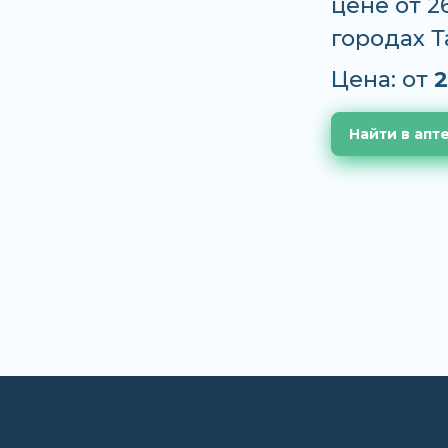
цене от 2
городах 
Цена: от
2
Найти в апт