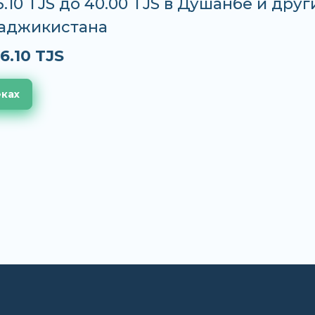
6.10 TJS до 40.00 TJS в Душанбе и друг
Таджикистана
6.10 TJS
еках