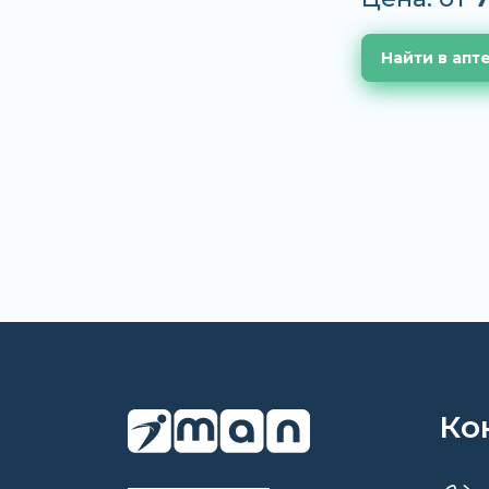
Найти в апт
Ко