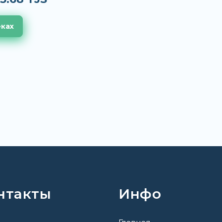
еках
нтакты
Инфо