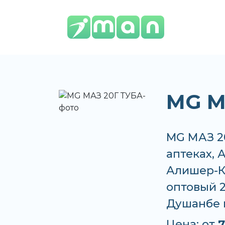
MG М
MG МАЗ 20
аптеках, 
Алишер-К,
оптовый 2
Душанбе 
Цена: от
7