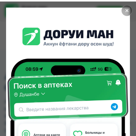
Доруи ман
✕
Установить
Найти лекарства стало еще легче.
АМПИЦИЛЛИН
СУЛЬБАКТАМ 1,5ФЛ
АМПИЦИЛЛИН СУЛЬБАКТАМ 1,5ФЛ можно
купить или заказать в аптеках, Саховати
Истаравшан, Абубакри Карим, Авиценна, АЗИЗ
ВАКО , Алишер-К, Амирӣ, Аптека + 24/7 по цене от
5.10 TJS до 40.00 TJS в Душанбе и других