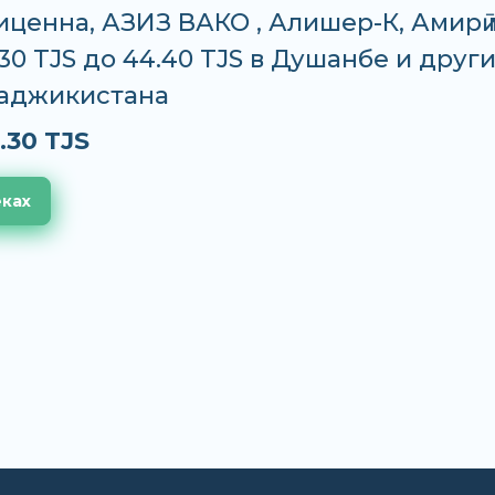
иценна, АЗИЗ ВАКО , Алишер-К, Амирӣ 
.30 TJS до 44.40 TJS в Душанбе и друг
Таджикистана
.30 TJS
еках