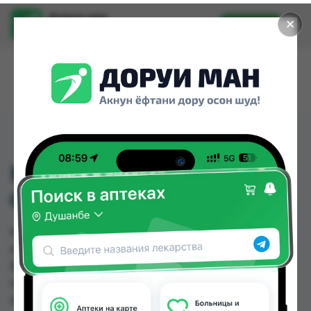
Доруи ман
✕
Установить
Найти лекарства стало еще легче.
MEDICAL ARCH
ORTHOSIS CH-1
MEDICAL ARCH ORTHOSIS CH-1 можно купить
или заказать в аптеках, Дору Фарм №6, Дору
фарм №7, Нишон №1, Нишон №2, Нишон №3 по
цене от 110.00 TJS до 200.00 TJS в Душанбе и
других городах Таджикистана