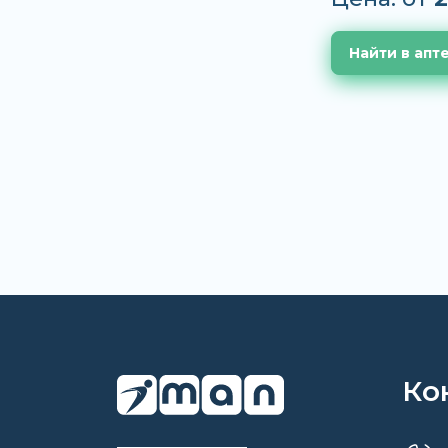
Найти в апт
Ко