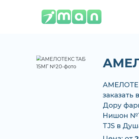
АМЕЛ
АМЕЛОТЕК
заказать 
Дору фар
Нишон №1,
TJS в Душ
Цена: от
2