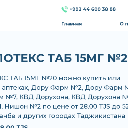
+992 44 600 38 88
Главная
О 
ОТЕКС ТАБ 15МГ №2
С ТАБ 15МГ №20 можно купить или
в аптеках, Дору Фарм №2, Дору Фарм 
м №7, КВД Дорухона, КВД Дорухона №
 Нишон №2 по цене от 28.00 TJS до 5
анбе и других городах Таджикистана
8.00 TJS