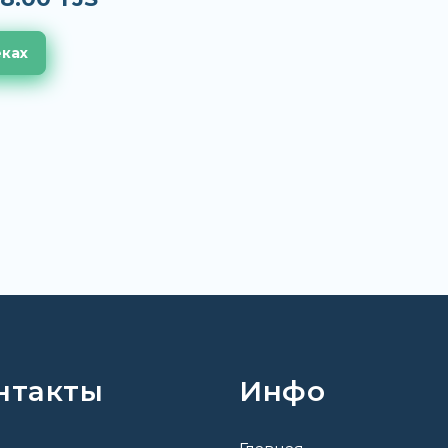
еках
нтакты
Инфо