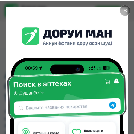
Доруи ман
✕
Установить
Найти лекарства стало еще легче.
АКВА МАРИС НОРМ
СПРЕЙ НАЗАЛ ФЛ
150МЛ
АКВА МАРИС НОРМ СПРЕЙ НАЗАЛ ФЛ 150МЛ
можно купить или заказать в аптеках, Саховати
Истаравшан, ASAPTEKA, Абубакри Карим,
Авиценна, АЗИЗ ВАКО , Алишер-К, Амирӣ по цене