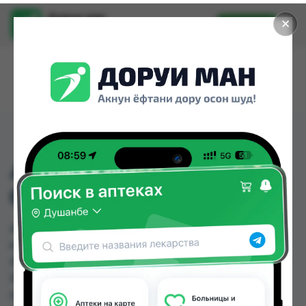
Доруи ман
✕
Установить
Найти лекарства стало еще легче.
АКРИДЕРМ ГК КРЕМ
0,05% 15Г ТУБА
АКРИДЕРМ ГК КРЕМ 0,05% 15Г ТУБА можно
купить или заказать в аптеках, GS Дорухона,
Абубакри Карим, Авиценна, АЗИЗ ВАКО ,
Алишер-К, Аптека + 24/7, Аптека Алфавит по
цене от 16.80 TJS до 143.80 TJS в Душанбе и