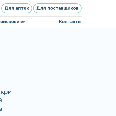
Для аптек
Для поставщиков
поисковике
Контакты
акри
в