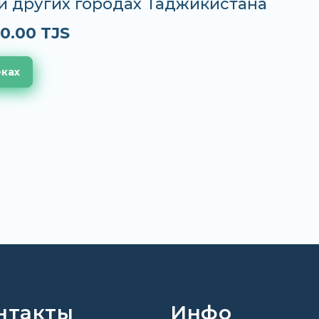
и других городах Таджикистана
0.00 TJS
еках
нтакты
Инфо