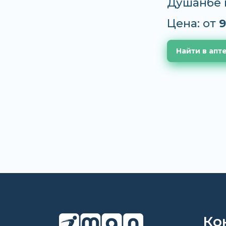
Душанбе 
Цена: от
9
Найти в апт
Ко