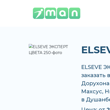
ELSE
ELSEVE Э
заказать 
Дорухона 
Махсус, Н
в Душанб
Цена: от
2