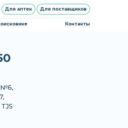
Для аптек
Для поставщиков
поисковике
Контакты
50
 №6,
7,
 TJS