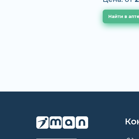
Найти в апт
Ко