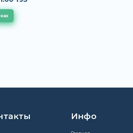
еках
нтакты
Инфо