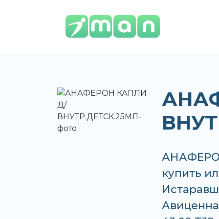
АНАФ
ВНУТ
АНАФЕРО
купить ил
Истаравша
Авиценна,