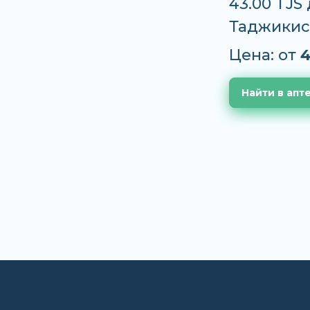
43.00 TJS
Таджикис
Цена: от
4
Найти в апт