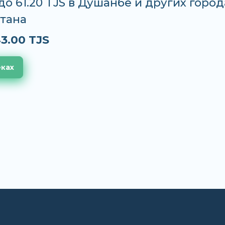
 до 61.20 TJS в Душанбе и других город
тана
3.00 TJS
еках