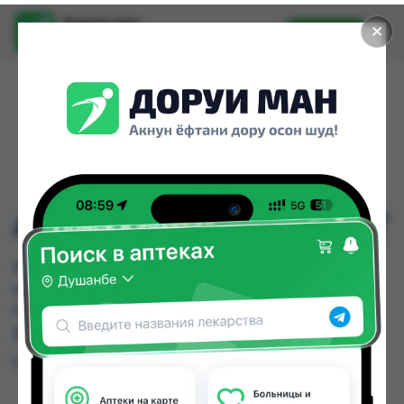
Доруи ман
✕
Установить
Найти лекарства стало еще легче.
ARKO BATH RAZOR 5ШТ
ARKO BATH RAZOR 5ШТ можно купить или
заказать в аптеках, Нишон №1, Нишон №2,
Нишон №3 по цене от 7.00 TJS до 8.00 TJS в
Душанбе и других городах Таджикистана
Цена: от
7.00 TJS