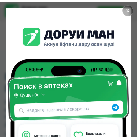
Доруи ман
✕
Установить
Найти лекарства стало еще легче.
EMOTION LOVE SYM
DEO 150 ML * 24 ШТ.
EMOTION LOVE SYM DEO 150 ML * 24 ШТ. можно
купить или заказать в аптеках, Дору Фарм №6,
Нишон №2 по цене от 16.00 TJS до 30.00 TJS в
Душанбе и других городах Таджикистана
Цена: от
16.00 TJS