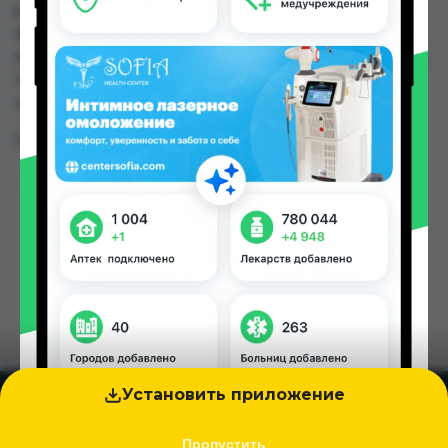
или заказать в аптеках, Дору Фарм №2, Дору
Фарм №20, Дору Фарм №6, Дусти Фарма,
Мардон, Нишон №1, Нишон №2 по цене от 29.00
TJS до 42.00 TJS в Душанбе и других городах
Таджикистана
Цена: от
29.00 TJS
Установить приложение
Пропустить