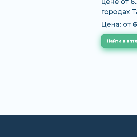
цене от 6
городах 
Цена: от
6
Найти в апт