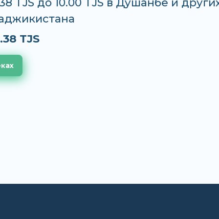
.38 TJS до 10.00 TJS в Душанбе и други
Таджикистана
.38 TJS
еках