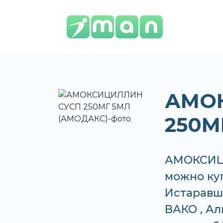
АМО
250М
АМОКСИЦ
можно куп
Истаравш
ВАКО , Ал