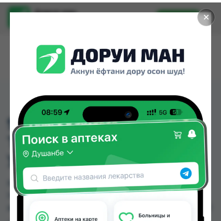
Доруи ман
✕
Установить
Найти лекарства стало еще легче.
911 БАДЯГА ГЕЛЬ Д/
ТЕЛА ОТ СИНЯКОВ И
УШИБОВ 100МЛ
911 БАДЯГА ГЕЛЬ Д/ТЕЛА ОТ СИНЯКОВ И
УШИБОВ 100МЛ можно купить или заказать в
аптеках, Абубакри Карим, Авиценна, АЗИЗ ВАКО
, Алишер-К, Аптека + 24/7, Аптека Алфавит,