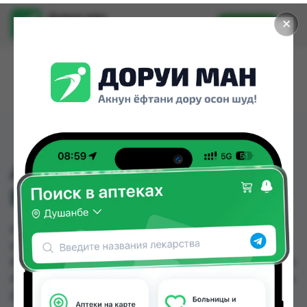
Доруи ман
✕
Установить
Найти лекарства стало еще легче.
АНАФЕРОН ТБ №20
ВЗР
АНАФЕРОН ТБ №20 ВЗР можно купить или
заказать в аптеках, GS Дорухона, Абубакри
Карим, Авиценна, АЗИЗ ВАКО , Алишер-К, Амирӣ,
Аптека + 24/7 по цене от 34.80 TJS до 50.40 TJS в
Душанбе и других городах Таджикистана