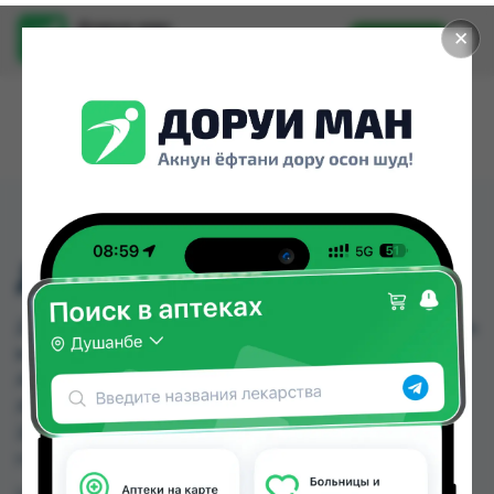
Доруи ман
✕
Установить
Найти лекарства стало еще легче.
ДОК-1 СИРОП 100МЛ
ДОК-1 СИРОП 100МЛ можно купить или заказать
в аптеках, Абубакри Карим, АЗИЗ ВАКО ,
Алишер-К, Аптека оптовый 24, Аптека Рецепт,
Аптека Эвалар " 9км ", Асия фарм по цене от
28.50 TJS до 31.35 TJS в Душанбе и других
городах Таджикистана