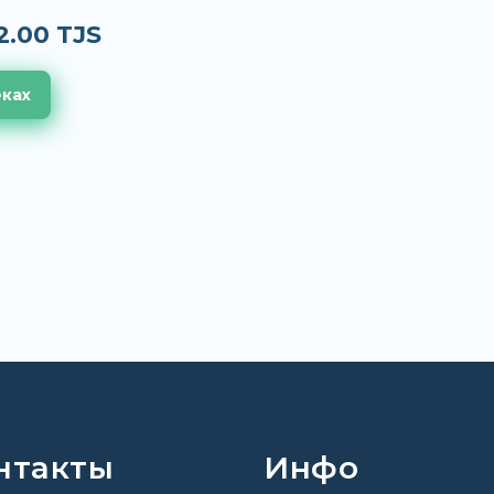
2.00 TJS
еках
нтакты
Инфо