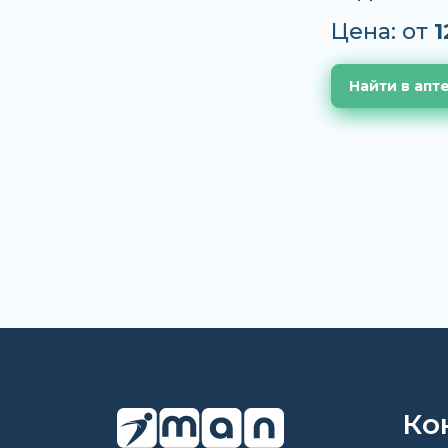
Цена: от
1
Найти в апт
Ко