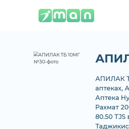
АПИЛ
АПИЛАК Т
аптеках, 
Аптека Ну
Рахмат 20
80.50 TJS
Таджикис