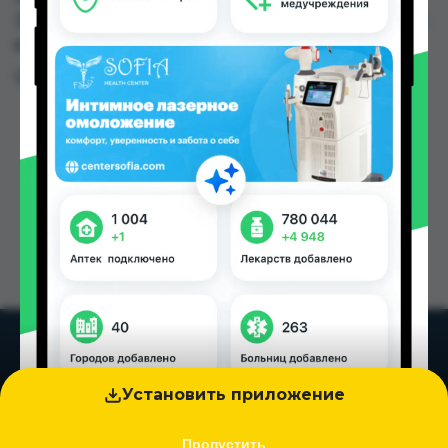
Эвалар " 9км " по цене от 151.80 TJS до 187.00 TJS
в Душанбе и других городах Таджикистана
Цена: от
151.80 TJS
Установить приложение
Пропустить