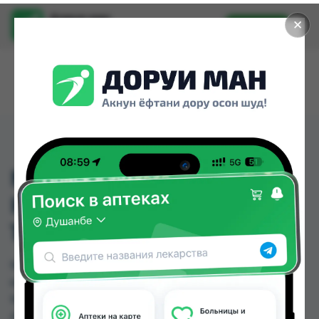
Доруи ман
✕
Установить
Найти лекарства стало еще легче.
МИЛЬГАММА
КОМПОЗИТИУМ ДР
100МГ №30
МИЛЬГАММА КОМПОЗИТИУМ ДР 100МГ №30
можно купить или заказать в аптеках, Абубакри
Карим, АЗИЗ ВАКО , Алишер-К, Аптека Алфавит,
Аптека оптовый 24, Аптека Рецепт, Аптека